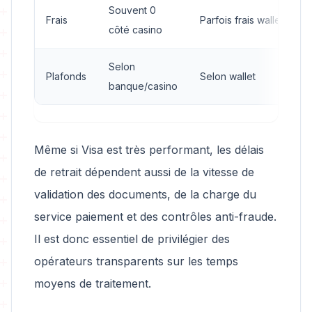
Souvent 0
Frais
Parfois frais wallet
côté casino
Selon
Plafonds
Selon wallet
banque/casino
Même si Visa est très performant, les délais
de retrait dépendent aussi de la vitesse de
validation des documents, de la charge du
service paiement et des contrôles anti-fraude.
Il est donc essentiel de privilégier des
opérateurs transparents sur les temps
moyens de traitement.