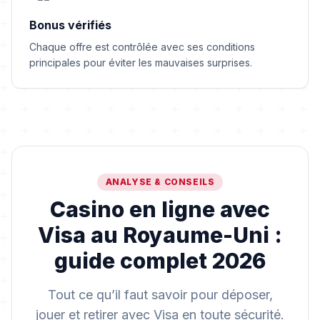
Bonus vérifiés
Chaque offre est contrôlée avec ses conditions
principales pour éviter les mauvaises surprises.
ANALYSE & CONSEILS
Casino en ligne avec
Visa au Royaume-Uni :
guide complet 2026
Tout ce qu’il faut savoir pour déposer,
jouer et retirer avec Visa en toute sécurité.