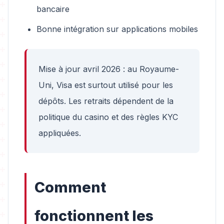
bancaire
Bonne intégration sur applications mobiles
Mise à jour avril 2026 : au Royaume-
Uni, Visa est surtout utilisé pour les
dépôts. Les retraits dépendent de la
politique du casino et des règles KYC
appliquées.
Comment
fonctionnent les